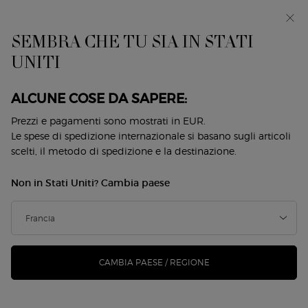
EIn anteprima: I WILL — una nuova visione della
mascolinità. Con un campione omaggio. *
SEMBRA CHE TU SIA IN STATI
0
Il
0 prodotto
UNITI
Store
mio
Locator
carrello
Contenuto principale
Ordina per
1 Prodotto
migliori venditori
RESTRINGI
FILTRI
ALCUNE COSE DA SAPERE:
Prezzi e pagamenti sono mostrati in EUR.
Le spese di spedizione internazionale si basano sugli articoli
scelti, il metodo di spedizione e la destinazione.
Non in Stati Uniti? Cambia paese
CAMBIA PAESE / REGIONE
LUMINOUS SILK BRONZING
POWDER