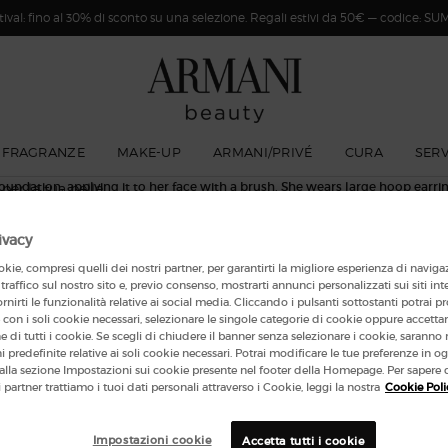
val: fino al 30% di sconto su una selezione. Regali estivi da 50€ — codice: 
TUO
ARMANI
FRAGRANZE
MAKE-UP
ARMANI/PRIVÉ
CURA
SERV
per la tua pelle
ivacy
OFFERTE
CAMPIONI OMAGGIO
kie, compresi quelli dei nostri partner, per garantirti la migliore esperienza di naviga
ESCLUSIVE
CON OGNI ORDINE
 traffico sul nostro sito e, previo consenso, mostrarti annunci personalizzati sui siti int
ornirti le funzionalità relative ai social media. Cliccando i pulsanti sottostanti potrai p
con i soli cookie necessari, selezionare le singole categorie di cookie oppure accetta
one di tutti i cookie. Se scegli di chiudere il banner senza selezionare i cookie, sarann
 predefinite relative ai soli cookie necessari. Potrai modificare le tue preferenze in
lla sezione Impostazioni sui cookie presente nel footer della Homepage. Per sapere 
I
i partner trattiamo i tuoi dati personali attraverso i Cookie, leggi la nostra
Cookie Poli
MAKE-UP
FRAGRANZE
(*
Viso
Fragranze da Donna
Labbra
Fragranze da Uomo
Impostazioni cookie
Accetta tutti i cookie