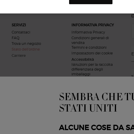
new
Occhi
Armani/Privé
D
SERVIZI
INFORMATIVA PRIVACY
Contattaci
Informativa Privacy
FAQ
Condizioni generali di
vendita
Trova un negozio
Termini e condizioni
Stato dell’ordine
Impostazioni dei cookie
E
Carriere
Accessibilità
Istruzioni per la raccolta
differenziata degli
imballaggi
N
D
SEMBRA CHE TU
-
r
STATI UNITI
i
c
ALCUNE COSE DA S