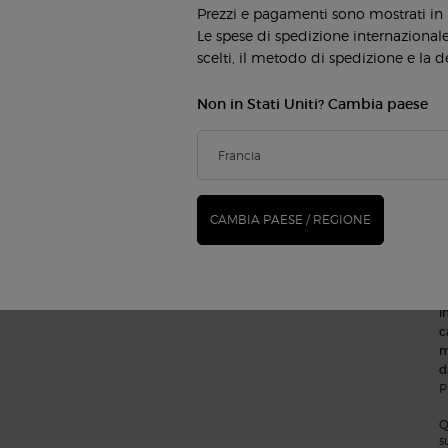
Prezzi e pagamenti sono mostrati in
Le spese di spedizione internazionale 
scelti, il metodo di spedizione e la d
n
Non in Stati Uniti? Cambia paese
p
p
I
I
e
i
CAMBIA PAESE / REGIONE
p
p
s
n
i
c
m
d
P
Q
s