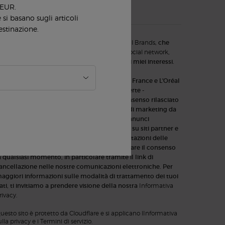
 EUR.
SMS
si basano sugli articoli
estinazione.
onché tramite annunci pubblicitari di
L'Oréal Brands
, che
otranno essere visualizzati su siti
partner e social network
,
artner e social network, creati sulla base dei miei interessi.
 dati che fornisci saranno utilizzati da L'Oréal France e L'Oréal
talia per aggiornare il tuo profilo, inviarti offerte -
ventualmente personalizzate previo tuo consenso rilasciato
n fase di iscrizione - tramite comunicazione di marketing da
arte di Armani beauty, nonché attraverso annunci
ubblicitari dei vari brand del Gruppo L’Oréal su siti partner e
ocial network, nonché per analizzare le prestazioni delle
ostre attività di marketing. È possibile revocare il consenso
n qualsiasi momento, in particolare tramite il link di
ancellazione nelle nostre comunicazioni elettroniche. Per
aggiori informazioni sulle modalità di trattamento dei tuoi
ati, ti invitiamo a prendere visione della nostra
Informativa
rivacy.
uesto sito è protetto da Cloudflare e si applicano lInformativa
ulla privacy e i Termini di servizio.