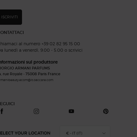
ISCRIVITI
ONTATTACI
hiamaci al numero +39 02 82 95 15 00​
a lunedì a venerdì, 9.00 - 5.00 o
scrivici
nformazioni sul produttore
IORGIO ARMANI PARFUMS
4, rue Royale - 75008 Paris France
rmanibeauty.ecom@it.oaccare.com
EGUICI
€ - IT (IT)
ELECT YOUR LOCATION