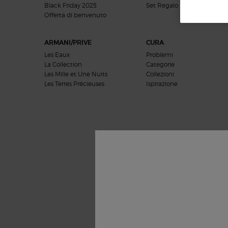
Black Friday 2025
Set Regalo
Offerta di benvenuto​​
ARMANI/PRIVE
CURA
Les Eaux
Problemi
La Collection
Categorie
Les Mille et Une Nuits
Collezioni
Les Terres Précieuses
Ispirazione