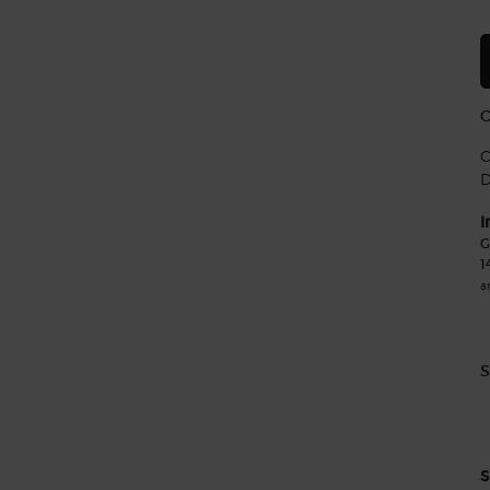
C
C
D
I
G
1
a
S
S