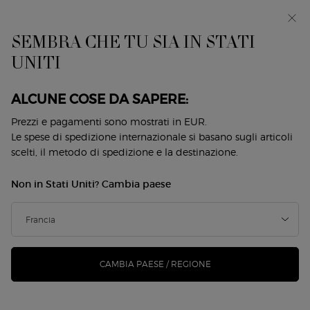
EIn anteprima: I WILL — una nuova visione della
mascolinità. Con un campione omaggio. *
SEMBRA CHE TU SIA IN STATI
0
Il
0 prodotto
UNITI
Store
mio
Locator
carrello
Contenuto principale
ALCUNE COSE DA SAPERE:
Prezzi e pagamenti sono mostrati in EUR.
Le spese di spedizione internazionale si basano sugli articoli
SIERI
MASCHERE
scelti, il metodo di spedizione e la destinazione.
Non in Stati Uniti? Cambia paese
LOZIONI
CREME
CAMBIA PAESE / REGIONE