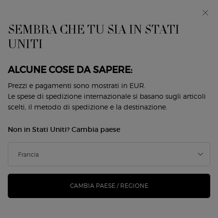
EIn anteprima: I WILL — una nuova visione della
mascolinità. Con un campione omaggio. *
SEMBRA CHE TU SIA IN STATI
0
Il
0 prodotto
UNITI
Store
mio
Locator
carrello
Contenuto principale
Ordina per
4 Prodotti
Ordina per
RESTRINGI
FILTRI
ALCUNE COSE DA SAPERE:
Prezzi e pagamenti sono mostrati in EUR.
Le spese di spedizione internazionale si basano sugli articoli
scelti, il metodo di spedizione e la destinazione.
Non in Stati Uniti? Cambia paese
CAMBIA PAESE / REGIONE
CREMA NERA FIRMING
CREMA NERA SUPREME
META EYE TREATMENT
CREMA RIVITALIZZANTE