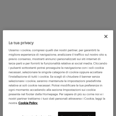
0.0
(0)
0.0
(0)
20 ml
15 ml
185,00 €
185,00 €
CREMA NERA FIRMING META EYE TREAT
CREMA
AGGIUNGI AL CARRELLO
AGGIUNGI AL CARRELLO
La tua privacy
(925,00 €/100 ml.)
(1.233,33 €/100 ml.)
Usiamo i cookie, compresi quelli dei nostri partner, per garantirti la
migliore esperienza di navigazione, analizzare il traffico sul nostro sito e,
previo consenso, mostrarti annunci personalizzati sui siti internet di
terze parti e per fornirti le funzionalità relative ai social media. Cliccando
i pulsanti sottostanti potrai proseguire la navigazione con i soli cookie
necessari, selezionare le singole categorie di cookie oppure accettare
l’installazione di tutti i cookie. Se scegli di chiudere il banner senza
selezionare i cookie, saranno mantenute le impostazioni predefinite
relative ai soli cookie necessari. Potrai modificare le tue preferenze in
ogni momento accedendo alla sezione Impostazioni sui cookie
presente nel footer della Homepage. Per sapere di più su come noi e i
nostri partner trattiamo i tuoi dati personali attraverso i Cookie, leggi la
nostra
Cookie Policy.