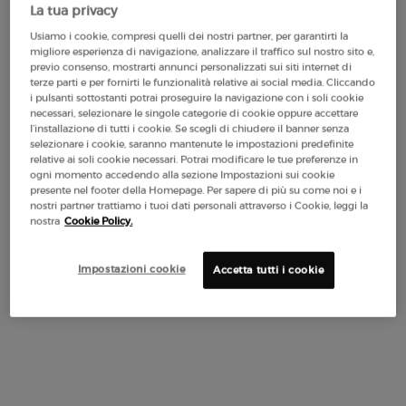
La tua privacy
LUMINOUS SILK
EMPORIO ARMANI POWER
Usiamo i cookie, compresi quelli dei nostri partner, per garantirti la
FOUNDATION
OF YOU EAU DE PARFUM
migliore esperienza di navigazione, analizzare il traffico sul nostro sito e,
previo consenso, mostrarti annunci personalizzati sui siti internet di
4.6
(2947)
4.6
(2094)
terze parti e per fornirti le funzionalità relative ai social media. Cliccando
i pulsanti sottostanti potrai proseguire la navigazione con i soli cookie
Tonalità:
1
necessari, selezionare le singole categorie di cookie oppure accettare
Seleziona un colore
Selected
Colore 1 per LUMINOUS SILK FOUNDATION, 1 di 44
Selected
La variazione del prodotto è esaurita, colore 2 per LUMINOUS S
Selected
Colore 3 per LUMINOUS SILK FOUNDATION, 3 di 44
Selected
Colore 3,5 per LUMINOUS SILK FOUNDATION, 4 di 44
Selected
La variazione del prodotto è esaurita, colore 
Selected
La variazione del prodotto è esaurita, colore 
Selected
Colore 4 per LUMINOUS SILK FOUNDATION,
Selected
La variazione del prodotto è esaurita, co
Selected
Colore 4,5 per LUMINOUS SILK FOUND
Selected
Colore 22M-Cashew per Ombretto Ey
Selected
Colore 5 per LUMINOUS SILK FO
Selected
Colore 30M-Cedar per Ombrett
Selected
Colore 5.1 per LUMINOUS 
Selected
Colore 36M-Wood per Om
Selected
Colore 5.2 per LUMI
Selected
Colore 99M-Ebony 
Selected
Colore 5.25 pe
Selected
Colore 18M-B
Selected
Colore 5.
Selecte
Colore 
Sele
Colo
Se
Co
l’installazione di tutti i cookie. Se scegli di chiudere il banner senza
selezionare i cookie, saranno mantenute le impostazioni predefinite
relative ai soli cookie necessari. Potrai modificare le tue preferenze in
62,00 €
Prezzo vecchio
99,00 €
Prezzo nuovo
74,25 €
ogni momento accedendo alla sezione Impostazioni sui cookie
(206,67 €/100 ml.)
(148,50 €/100 ml.)
presente nel footer della Homepage. Per sapere di più su come noi e i
nostri partner trattiamo i tuoi dati personali attraverso i Cookie, leggi la
LUMINOUS SILK FOUNDATION
EMPOR
AGGIUNGI AL CARRELLO
AGGIUNGI AL CARRELLO
nostra
Cookie Policy.
(206,67 €/100 ml.)
(148,50 €/100 ml.)
Impostazioni cookie
Accetta tutti i cookie