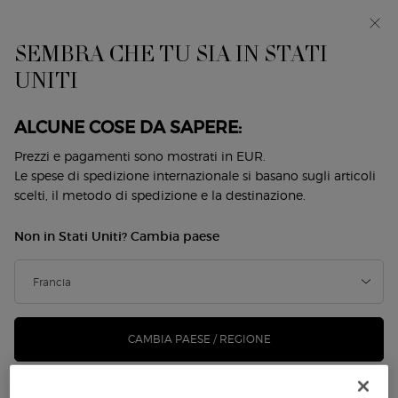
EIn anteprima: I WILL — una nuova visione della
mascolinità. Con un campione omaggio. *
SEMBRA CHE TU SIA IN STATI
0
Il
0 prodotto
UNITI
Store
mio
Locator
carrello
Contenuto principale
NON CI SONO RISULTATI
ALCUNE COSE DA SAPERE:
Prezzi e pagamenti sono mostrati in EUR.
POTREBBE ANCHE PIACERTI
Le spese di spedizione internazionale si basano sugli articoli
scelti, il metodo di spedizione e la destinazione.
Non in Stati Uniti? Cambia paese
NUOVO
NUOVO
-25%
CAMBIA PAESE / REGIONE