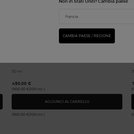
Non in Stati Uniti? Cambia paese
CAMBIA PAESE / REGIONE
CREMA NERA REMODELING CREAM REFILLABLE
C
L
0.0
(0)
50 ml
1
450,00 €
(900,00 €/100 ml.)
(
SENZA VISO RASSODANTE E RIMPOLPANTE
CREMA NERA REMODELI
AGGIUNGI AL CARRELLO
(900,00 €/100 ml.)
(