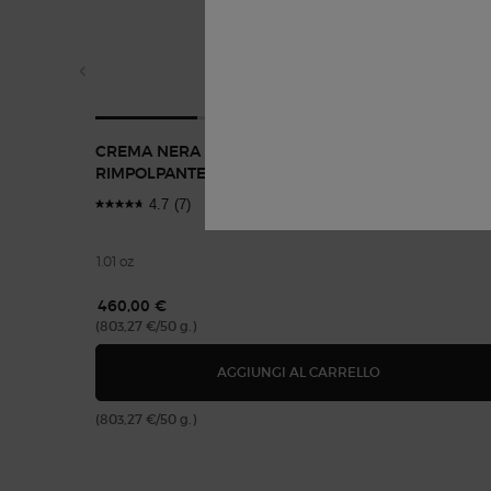
CREMA NERA ESSENZA VISO RASSODANTE E
RIMPOLPANTE
4.7
(7)
1.01 oz
460,00 €
(803,27 €/50 g.)
CREMA NERA ES
AGGIUNGI AL CARRELLO
(803,27 €/50 g.)