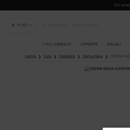
EIn antep
€ - IT (IT)
Store Locator
SERVIZIO CLIENTI
I PIÙ VENDUTI
OFFERTE
REGALI
Contenuto principale
Home
Cura
Collezioni
Crema Nera
CREMA NE