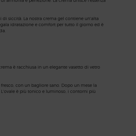
di armonia e perfezione. La crema unisce l'essenza
 di siccità. La nostra crema gel contiene un'alta
egala idratazione e comfort per tutto il giorno ed è
da.
a crema è racchiusa in un elegante vasetto di vetro
più fresco, con un bagliore sano. Dopo un mese la
 L'ovale è più tonico e luminoso, i contorni più