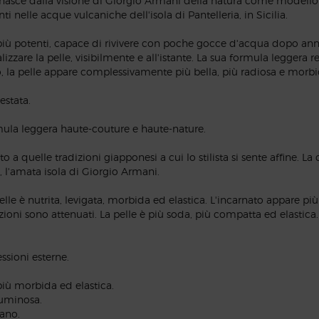
asce dalla visione di Giorgio Armani della natura come modello 
i nelle acque vulcaniche dell'isola di Pantelleria, in Sicilia.
e più potenti, capace di rivivere con poche gocce d'acqua dopo anni
izzare la pelle, visibilmente e all'istante. La sua formula leggera r
, la pelle appare complessivamente più bella, più radiosa e morbi
estata.
rmula leggera haute-couture e haute-nature.
 a quelle tradizioni giapponesi a cui lo stilista si sente affine. L
, l'amata isola di Giorgio Armani.
pelle è nutrita, levigata, morbida ed elastica. L'incarnato appare 
zioni sono attenuati. La pelle è più soda, più compatta ed elastica.
ssioni esterne.
più morbida ed elastica.
luminosa.
sano.