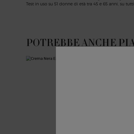
Test in uso su 51 donne di età tra 45 e 65 anni, su tutti 
POTREBBE ANCHE PI
PDP Slot 1 Section