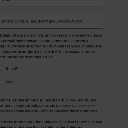
umero di cellulare (formato: 3XXXXXXXXX)
ichiaro di avere almeno 16 anni e desidero ricevere le offerte
 eventualmente personalizzate previo mio consenso
ilasciato in fase di iscrizione - di L'Oréal France e L'Oréal Italia
n relazione ai prodotti e servizi di Armani beauty, tramite
omunicazione di marketing via :
*
E-mail
SMS
onché tramite annunci pubblicitari di
L'Oréal Brands
, che
otranno essere visualizzati su siti
partner e social network
,
artner e social network, creati sulla base dei miei interessi.
 dati che fornisci saranno utilizzati da L'Oréal France e L'Oréal
talia per aggiornare il tuo profilo, inviarti offerte -