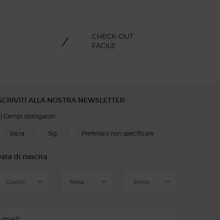
CHECK-OUT
FACILE
SCRIVITI ALLA NOSTRA NEWSLETTER
)
Campi obbligatori
slettersignup.title.legend
Sig.ra
Sig.
Preferisco non specificare
ata di nascita
-mail
*