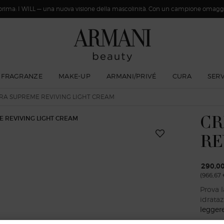
rima: I WILL — una nuova visione della mascolinità. Con un campione omaggi
FRAGRANZE
MAKE-UP
ARMANI/PRIVÉ
CURA
SERV
RA SUPREME REVIVING LIGHT CREAM
CR
RE
290,0
(966,67 
Prova l
idrataz
legger