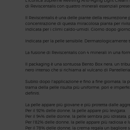
L'iconica Supreme Reviving Anti-Aging Light Cream n
di Reviscentalis con quattro minerali essenziali present
Il Reviscentalis è una delle piante della resurrezion
concentrazione di questa miracolosa pianta per rivital
indicata per i climi caldo-umidi. Giorno dopo giorno
Indicata per la pelle sensibile. Dermatologicamente t
La fusione di Reviscentalis con 4 minerali in una fo
Il packaging è una sontuosa Bento Box nera, un tributo
nero intenso che si richiama al vulcano di Pantelleria
Subito dopo l'applicazione e fino a fine giornata, la 
trama della pelle risulta più uniforme, pori e imperfe
definiti.
La pelle appare più giovane e più protetta dalle aggre
Per il 92% delle donne, la pelle appare più levigata.
Per il 94% delle donne, la pelle sembra più idratata, 
Per l'82% delle donne, la pelle appare più radiosa e 
Per il 78% delle donne, la crema regala un bagliore 