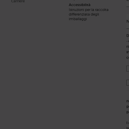
Carriere
Accessibilità
Istruzioni per la raccolta
differenziata degli
imballaggi
N
D
-
r
i
c
n
p
p
I
I