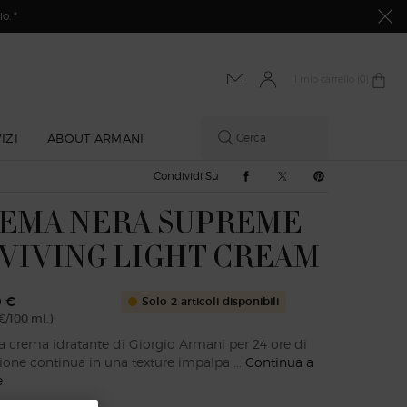
o. *
Il mio carrello
0 prodotto
0
IZI
ABOUT ARMANI
Cerca
Condividi Su Facebook
Condividi Su Twitter
Condividi Su Pi
Condividi Su
EMA NERA SUPREME
VIVING LIGHT CREAM
0 €
Solo 2 articoli disponibili
€/100 ml.)
a crema idratante di Giorgio Armani per 24 ore di
ione continua in una texture impalpa ...
Continua a
e