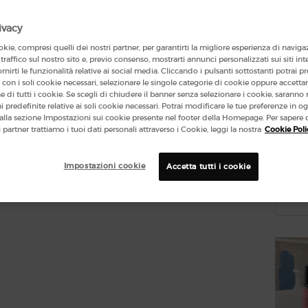
ivacy
122 le 
kie, compresi quelli dei nostri partner, per garantirti la migliore esperienza di naviga
 traffico sul nostro sito e, previo consenso, mostrarti annunci personalizzati sui siti int
One fo
ornirti le funzionalità relative ai social media. Cliccando i pulsanti sottostanti potrai p
con i soli cookie necessari, selezionare le singole categorie di cookie oppure accetta
one di tutti i cookie. Se scegli di chiudere il banner senza selezionare i cookie, sarann
 predefinite relative ai soli cookie necessari. Potrai modificare le tue preferenze in
lla sezione Impostazioni sui cookie presente nel footer della Homepage. Per sapere 
i partner trattiamo i tuoi dati personali attraverso i Cookie, leggi la nostra
Cookie Poli
(966
Impostazioni cookie
Accetta tutti i cookie
Quanti
−