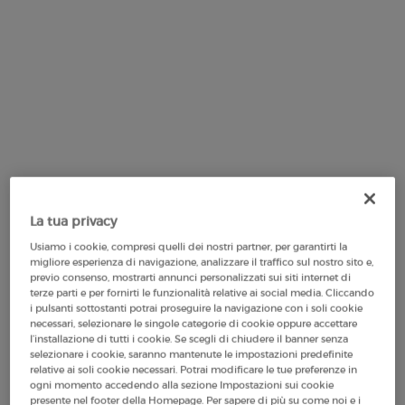
link
alla
pagina.
La tua privacy
Usiamo i cookie, compresi quelli dei nostri partner, per garantirti la
migliore esperienza di navigazione, analizzare il traffico sul nostro sito e,
previo consenso, mostrarti annunci personalizzati sui siti internet di
terze parti e per fornirti le funzionalità relative ai social media. Cliccando
i pulsanti sottostanti potrai proseguire la navigazione con i soli cookie
necessari, selezionare le singole categorie di cookie oppure accettare
One formato available:
50 ml
-
l’installazione di tutti i cookie. Se scegli di chiudere il banner senza
330,00 €
(660,00 €/100 ml.)
selezionare i cookie, saranno mantenute le impostazioni predefinite
relative ai soli cookie necessari. Potrai modificare le tue preferenze in
ogni momento accedendo alla sezione Impostazioni sui cookie
presente nel footer della Homepage. Per sapere di più su come noi e i