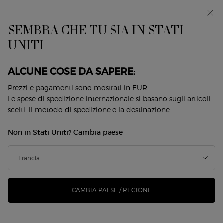
EIn anteprima: I WILL — una nuova visione della
mascolinità. Con un campione omaggio. *
SEMBRA CHE TU SIA IN STATI
0
Il
0 prodotto
UNITI
Store
mio
Locator
carrello
Contenuto principale
Back to Cura
ALCUNE COSE DA SAPERE:
SUPREME REVIVING CREAM -
Prezzi e pagamenti sono mostrati in EUR.
Le spese di spedizione internazionale si basano sugli articoli
REFILL
scelti, il metodo di spedizione e la destinazione.
330,00 €
Disponibile
Non in Stati Uniti? Cambia paese
(660,00 €/100 ml.)
Ispirata alla rigogliosa natura dell'isola di Pantelleria, la
SUPREME REVIVING CREAM unisce 4 minera ...
Continua a
leggere
CAMBIA PAESE / REGIONE
5.0
(1)
Scrivi una recensione
Leggi
1
recensione.
Stesso