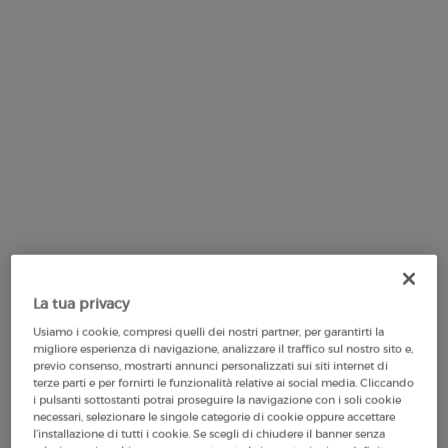
alla
pagina.
La tua privacy
Usiamo i cookie, compresi quelli dei nostri partner, per garantirti la
One formato available:
100 ml
-
migliore esperienza di navigazione, analizzare il traffico sul nostro sito e,
previo consenso, mostrarti annunci personalizzati sui siti internet di
320,00 €
(320,00 €/100 ml.)
terze parti e per fornirti le funzionalità relative ai social media. Cliccando
i pulsanti sottostanti potrai proseguire la navigazione con i soli cookie
necessari, selezionare le singole categorie di cookie oppure accettare
l’installazione di tutti i cookie. Se scegli di chiudere il banner senza
100 ml