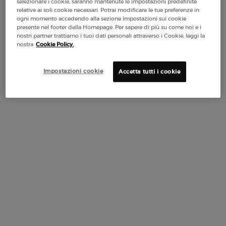
selezionare i cookie, saranno mantenute le impostazioni predefinite
Selected
Questa variazione del prodotto è esaurita, {0}
, 1 of 1
320,00 €
relative ai soli cookie necessari. Potrai modificare le tue preferenze in
(320,00 €/100 ml.)
ogni momento accedendo alla sezione Impostazioni sui cookie
presente nel footer della Homepage. Per sapere di più su come noi e i
nostri partner trattiamo i tuoi dati personali attraverso i Cookie, leggi la
nostra
Cookie Policy.
Makeup Festival: fino al 30% di sconto su
una selezione. Regali estivi da 50€ —
Impostazioni cookie
Accetta tutti i cookie
codice: SUMMER*
Spedizione
3 Campioni
Resi Gratuiti*
Apple Pay
Gratuita da 50€
PDP Section Tabs Default
IL FLACONE
INGREDIENTI
I
DESCRIZIONE
PAROLA CHIAVE