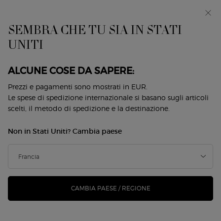
EIn anteprima: I WILL — una nuova visione della
mascolinità. Con un campione omaggio. *
SEMBRA CHE TU SIA IN STATI
0
Il
0 prodotto
UNITI
Store
mio
Locator
carrello
Contenuto principale
Back to Les Mille et Une Nuits
ALCUNE COSE DA SAPERE:
MUSC SHAMAL EAU DE PARFUM
Prezzi e pagamenti sono mostrati in EUR.
Le spese di spedizione internazionale si basano sugli articoli
INTENSE
scelti, il metodo di spedizione e la destinazione.
320,00 €
Esaurito
Non in Stati Uniti? Cambia paese
(320,00 €/100 ml.)
Musc Shamal è un’audace interpretazione del contrasto tra
il calore vibrante del sole desertico e il ...
Continua a leggere
4.7
(10)
Scrivi una recensione
Leggi
CAMBIA PAESE / REGIONE
10
recensioni.
Stesso
link