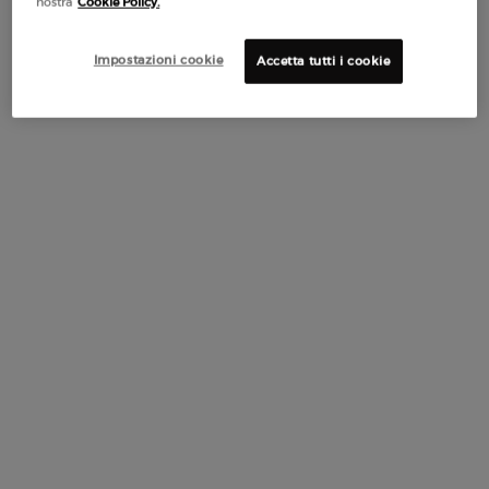
nostra
Cookie Policy.
PDP Tabs with accordion on mobile
DESCRIZIONE
Impostazioni cookie
Accetta tutti i cookie
Scopri il TRIO EYE TINT con 3 tonalità iconiche:
-
25M Sandalwood:
il beige mat, caldo e naturale.
-
90M Olive:
il verde khaki mat e raffinato.
-
69S Auburn:
l'arancione bruciato brillante e ricco.
Questi versatili ombretti liquidi offrono coprenza
modulabile, lunga tenuta e una formula che non migra nelle
pieghe. Goditi un colore intenso e perfettamente sfumato
per un look che dura tutto il giorno e tutta la notte. Perfetto
per realizzare qualsiasi makeup, da quello naturale di tutti i
giorni a uno scenografico smokey eye.
BENEFICI
COME SI APPLICA