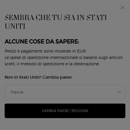
EIn anteprima: I WILL — una nuova visione della
mascolinità. Con un campione omaggio. *
SEMBRA CHE TU SIA IN STATI
0
Il
0 prodotto
UNITI
Store
mio
Locator
carrello
Contenuto principale
Back to Occhi
ALCUNE COSE DA SAPERE:
EYE TINT TRIO
Prezzi e pagamenti sono mostrati in EUR.
Le spese di spedizione internazionale si basano sugli articoli
scelti, il metodo di spedizione e la destinazione.
111,00 €
83,25 €
Disponibile
Prezzo vecchio
Prezzo nuovo
Non in Stati Uniti? Cambia paese
Scopri il TRIO EYE TINT con 3 tonalità iconiche: - 25M
Sandalwood: il beige mat, caldo e naturale. - ...
Continua a
leggere
(0)
Scrivi una recensione
Nessuna
valutazione.
CAMBIA PAESE / REGIONE
Stesso
link
alla
pagina.