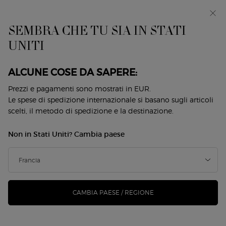
EIn anteprima: I WILL — una nuova visione della
mascolinità. Con un campione omaggio. *
SEMBRA CHE TU SIA IN STATI
0
Il
0 prodotto
UNITI
Store
mio
Locator
carrello
Contenuto principale
Back to Mascara
ALCUNE COSE DA SAPERE:
VERTIGO LIFT MASCARA
Prezzi e pagamenti sono mostrati in EUR.
Le spese di spedizione internazionale si basano sugli articoli
scelti, il metodo di spedizione e la destinazione.
43,00 €
33,54 €
Disponibile
Prezzo vecchio
Prezzo nuovo
Non in Stati Uniti? Cambia paese
Mascara allungante globale senza grumi per il 70% di ciglia
più visibili e di definizione*. L'inn ...
Continua a leggere
4.7
(1058)
Scrivi una recensione
Leggi
1058
recensioni.
644 le persone hanno visto recentemente questo prodotto
CAMBIA PAESE / REGIONE
Stesso
link
alla
pagina.
-22%