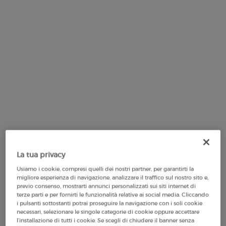
VIRTUAL TRY-ON
VERTIGO LIFT MASCARA
La tua privacy
Usiamo i cookie, compresi quelli dei nostri partner, per garantirti la
migliore esperienza di navigazione, analizzare il traffico sul nostro sito e,
previo consenso, mostrarti annunci personalizzati sui siti internet di
terze parti e per fornirti le funzionalità relative ai social media. Cliccando
Seleziona una/un colore per VERTIGO LIFT MASCARA
i pulsanti sottostanti potrai proseguire la navigazione con i soli cookie
1 Obsidian Black
necessari, selezionare le singole categorie di cookie oppure accettare
l’installazione di tutti i cookie. Se scegli di chiudere il banner senza