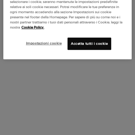
selezionare i cookie, saranno mantenute le impostazioni predefinite
relative ai soli cookie necessari. Potrai modificare le tue preferenze in
Selected
1 Obsidian Black, 1 of 1
ogni momento accedendo alla sezione Impostazioni sui cookie
presente nel footer della Homepage. Per sapere di più su come noi e i
nostri partner trattiamo i tuoi dati personali attraverso i Cookie, leggi la
nostra
Cookie Policy.
Selected formato:
Standard
-
43,00 €
33,54 €
Prezzo vecchio
Prezzo nuovo
Impostazioni cookie
Accetta tutti i cookie
Standard
Mini
Selected
, 1 of 2
Selected
, 2 of 2
43,00 €
Prezzo vecchio
Prezzo nuovo
33,54 €
20,00 €
Prezzo vecchio
Prezzo nuovo
15,60 €
Makeup Festival: fino al 30% di sconto su
una selezione. Regali estivi da 50€ —
codice: SUMMER*
Spedizione
3 Campioni
Resi Gratuiti*
Apple Pay