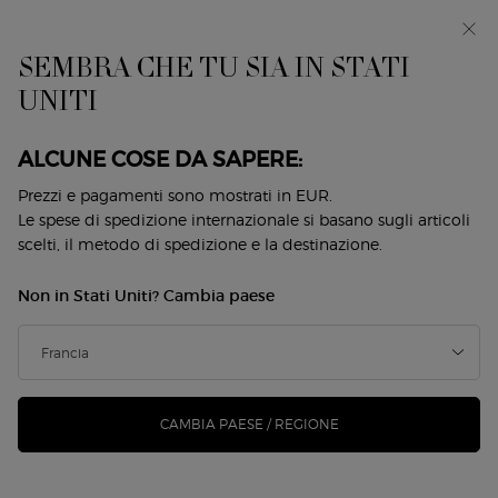
EIn anteprima: I WILL — una nuova visione della
mascolinità. Con un campione omaggio. *
SEMBRA CHE TU SIA IN STATI
0
Il
0 prodotto
UNITI
Store
mio
Locator
carrello
Contenuto principale
Back to Routine di bellezza
ALCUNE COSE DA SAPERE:
DUO MY WAY EAU DE PARFUM E
Prezzi e pagamenti sono mostrati in EUR.
Le spese di spedizione internazionale si basano sugli articoli
RICARICA
scelti, il metodo di spedizione e la destinazione.
257,00 €
192,75 €
Disponibile
Non in Stati Uniti? Cambia paese
Prezzo vecchio
Prezzo nuovo
Scopri il duo MY WAY EAU DE PARFUM, un bouquet di fiori
bianchi luminosi: MY WAY EAU DE PARFUM (30m ...
Continua a leggere
(0)
Scrivi una recensione
CAMBIA PAESE / REGIONE
Nessuna
valutazione.
Stesso
link