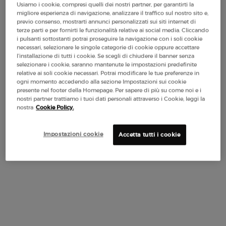
Usiamo i cookie, compresi quelli dei nostri partner, per garantirti la
migliore esperienza di navigazione, analizzare il traffico sul nostro sito e,
previo consenso, mostrarti annunci personalizzati sui siti internet di
terze parti e per fornirti le funzionalità relative ai social media. Cliccando
PDP Tabs with accordion on mobile my-way-eau-de-parfum-and-refill
i pulsanti sottostanti potrai proseguire la navigazione con i soli cookie
DESCRIZIONE
necessari, selezionare le singole categorie di cookie oppure accettare
l’installazione di tutti i cookie. Se scegli di chiudere il banner senza
Scopri il duo MY WAY EAU DE PARFUM, un bouquet di fiori
selezionare i cookie, saranno mantenute le impostazioni predefinite
bianchi luminosi:
relative ai soli cookie necessari. Potrai modificare le tue preferenze in
ogni momento accedendo alla sezione Impostazioni sui cookie
MY WAY EAU DE PARFUM (30ml, 50ml or 90ml)
presente nel footer della Homepage. Per sapere di più su come noi e i
My Way è il profumo delle scoperte e delle connessioni per la
nostri partner trattiamo i tuoi dati personali attraverso i Cookie, leggi la
nostra
Cookie Policy.
donna autentica, curiosa e aperta che vuole ampliare i suoi
orizzonti e vivere incontri densi di significato in giro per il
mondo.
Impostazioni cookie
Accetta tutti i cookie
RICARICA DI MY WAY EAU DE PARFUM (100ml)
My Way propone un nuovo e innovativo sistema di ricarica
con il suo tappo on/off, che consente di ricaricare a casa tutti
i formati spray (da 30 ml, 50 ml e 90 ml) senza usare imbuti
e senza perdere neanche una goccia.
Ricaricare il flacone spray di MY WAY EAU DE PARFUM