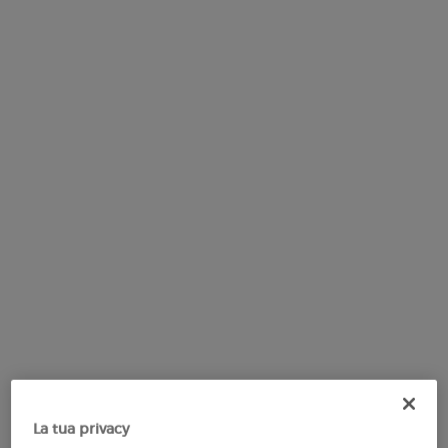
alla
pagina.
La tua privacy
Il set contiene
2 prodotti