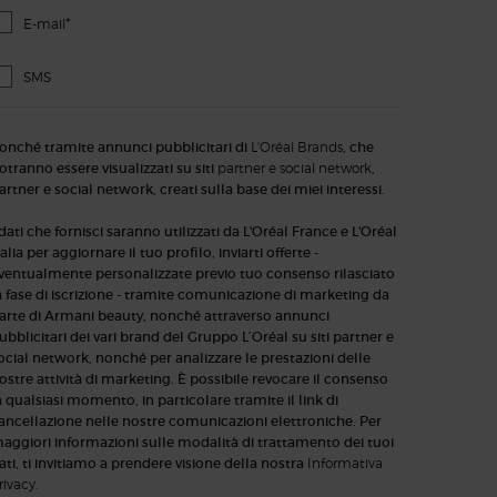
*
E-mail
SMS
onché tramite annunci pubblicitari di
L'Oréal Brands
, che
otranno essere visualizzati su siti
partner e social network
,
artner e social network, creati sulla base dei miei interessi.
 dati che fornisci saranno utilizzati da L'Oréal France e L'Oréal
talia per aggiornare il tuo profilo, inviarti offerte -
ventualmente personalizzate previo tuo consenso rilasciato
n fase di iscrizione - tramite comunicazione di marketing da
arte di Armani beauty, nonché attraverso annunci
ubblicitari dei vari brand del Gruppo L’Oréal su siti partner e
ocial network, nonché per analizzare le prestazioni delle
ostre attività di marketing. È possibile revocare il consenso
n qualsiasi momento, in particolare tramite il link di
ancellazione nelle nostre comunicazioni elettroniche. Per
aggiori informazioni sulle modalità di trattamento dei tuoi
ati, ti invitiamo a prendere visione della nostra
Informativa
rivacy.