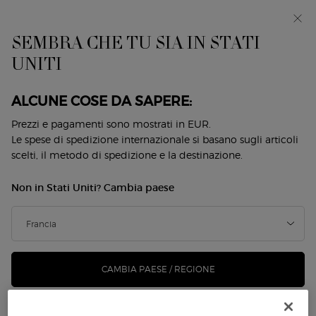
EIn anteprima: I WILL — una nuova visione della
mascolinità. Con un campione omaggio. *
SEMBRA CHE TU SIA IN STATI
0
Il
0 prodotto
UNITI
Store
mio
Locator
carrello
Contenuto principale
NON CI SONO RISULTATI
ALCUNE COSE DA SAPERE:
Prezzi e pagamenti sono mostrati in EUR.
POTREBBE ANCHE PIACERTI
Le spese di spedizione internazionale si basano sugli articoli
scelti, il metodo di spedizione e la destinazione.
Non in Stati Uniti? Cambia paese
NUOVO
NUOVO
-25%
CAMBIA PAESE / REGIONE