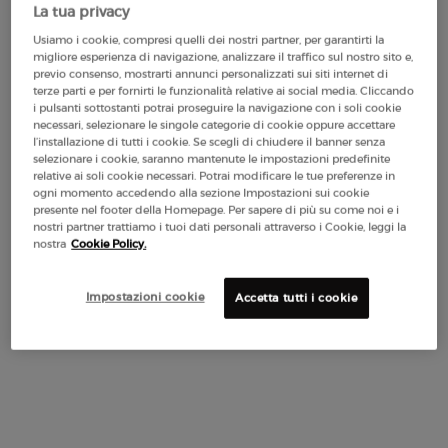
La tua privacy
LUMINOUS SILK
EMPORIO ARMANI POWER
Usiamo i cookie, compresi quelli dei nostri partner, per garantirti la
FOUNDATION
OF YOU EAU DE PARFUM
migliore esperienza di navigazione, analizzare il traffico sul nostro sito e,
previo consenso, mostrarti annunci personalizzati sui siti internet di
4.6
(2947)
4.6
(2094)
terze parti e per fornirti le funzionalità relative ai social media. Cliccando
i pulsanti sottostanti potrai proseguire la navigazione con i soli cookie
Tonalità:
1
necessari, selezionare le singole categorie di cookie oppure accettare
Seleziona un colore
Selected
Colore 1 per LUMINOUS SILK FOUNDATION, 1 di 44
Selected
La variazione del prodotto è esaurita, colore 2 per LUMINOUS S
Selected
Colore 3 per LUMINOUS SILK FOUNDATION, 3 di 44
Selected
Colore 3,5 per LUMINOUS SILK FOUNDATION, 4 di 44
Selected
La variazione del prodotto è esaurita, colore 
Selected
La variazione del prodotto è esaurita, colore 
Selected
Colore 4 per LUMINOUS SILK FOUNDATION,
Selected
La variazione del prodotto è esaurita, co
Selected
Colore 4,5 per LUMINOUS SILK FOUND
Selected
Colore 22M-Cashew per Ombretto Ey
Selected
Colore 5 per LUMINOUS SILK FO
Selected
Colore 30M-Cedar per Ombrett
Selected
Colore 5.1 per LUMINOUS 
Selected
Colore 36M-Wood per Om
Selected
Colore 5.2 per LUMI
Selected
Colore 99M-Ebony 
Selected
Colore 5.25 pe
Selected
Colore 18M-B
Selected
Colore 5.
Selecte
Colore 
Sele
Colo
Se
Co
l’installazione di tutti i cookie. Se scegli di chiudere il banner senza
selezionare i cookie, saranno mantenute le impostazioni predefinite
relative ai soli cookie necessari. Potrai modificare le tue preferenze in
62,00 €
Prezzo vecchio
99,00 €
Prezzo nuovo
74,25 €
ogni momento accedendo alla sezione Impostazioni sui cookie
(206,67 €/100 ml.)
(148,50 €/100 ml.)
presente nel footer della Homepage. Per sapere di più su come noi e i
nostri partner trattiamo i tuoi dati personali attraverso i Cookie, leggi la
LUMINOUS SILK FOUNDATION
EMPOR
AGGIUNGI AL CARRELLO
AGGIUNGI AL CARRELLO
nostra
Cookie Policy.
(206,67 €/100 ml.)
(148,50 €/100 ml.)
Impostazioni cookie
Accetta tutti i cookie