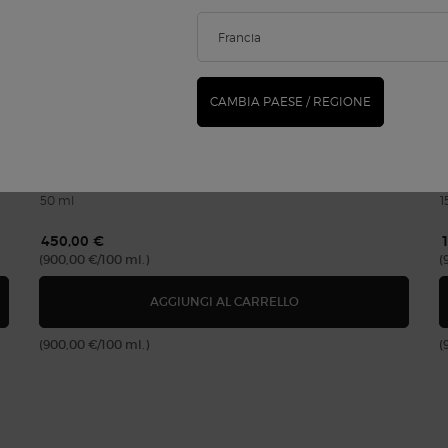
CREMA NERA REMODELING CREAM REFILLABLE
C
CAMBIA PAESE / REGIONE
L
0.0
(0)
50 ml
1
450,00 €
(900,00 €/100 ml.)
(
SENZA VISO RASSODANTE E RIMPOLPANTE
CREMA NERA REMODELI
AGGIUNGI AL CARRELLO
(900,00 €/100 ml.)
(