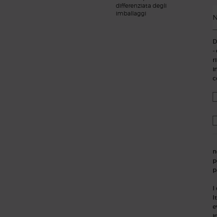
differenziata degli
imballaggi
N
D
-
r
i
c
n
p
p
I
I
e
i