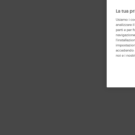
La tua pr
Usiamo i coo
analizzare il
parti e per f
navigazione 
l’installazi
impostazioni
accedendo a
noi e i nostr