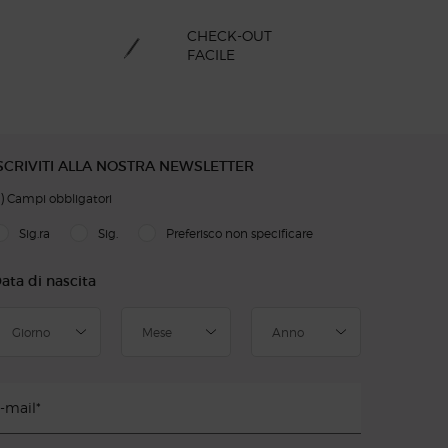
CHECK-OUT
FACILE
SCRIVITI ALLA NOSTRA NEWSLETTER
)
Campi obbligatori
slettersignup.title.legend
Sig.ra
Sig.
Preferisco non specificare
ata di nascita
-mail
*