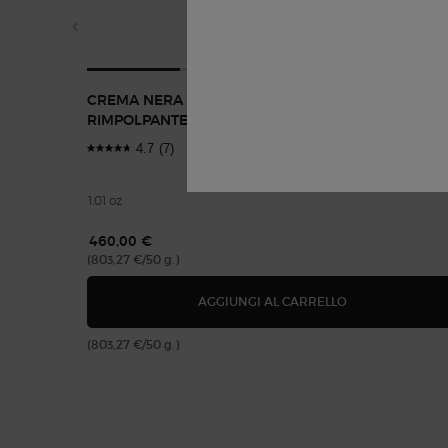
CREMA NERA ESSENZA VISO RASSODANTE E
RIMPOLPANTE
4.7
(7)
1.01 oz
460,00 €
(803,27 €/50 g.)
CREMA NERA ES
AGGIUNGI AL CARRELLO
(803,27 €/50 g.)