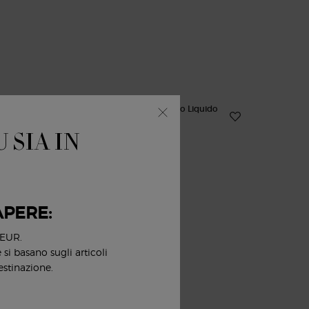
 SIA IN
APERE:
 EUR.
si basano sugli articoli
estinazione.