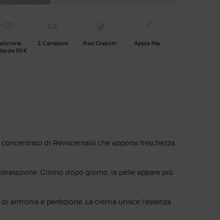
edizione
3 Campioni
Resi Gratuiti*
Apple Pay
ita da 50€
 concentrato di Reviscentalis che apporta freschezza,
dratazione. Giorno dopo giorno, la pelle appare più
di armonia e perfezione. La crema unisce l'essenza