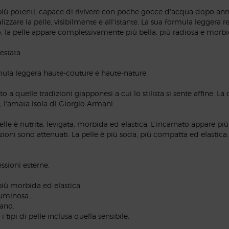
e più potenti, capace di rivivere con poche gocce d'acqua dopo anni
izzare la pelle, visibilmente e all'istante. La sua formula leggera r
, la pelle appare complessivamente più bella, più radiosa e morbi
estata.
rmula leggera haute-couture e haute-nature.
 a quelle tradizioni giapponesi a cui lo stilista si sente affine. L
, l'amata isola di Giorgio Armani.
pelle è nutrita, levigata, morbida ed elastica. L'incarnato appare 
zioni sono attenuati. La pelle è più soda, più compatta ed elastica.
ssioni esterne.
più morbida ed elastica.
luminosa.
sano.
i tipi di pelle inclusa quella sensibile.