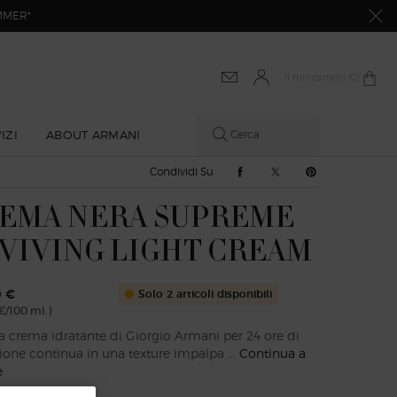
SUMMER*
Il mio carrello
0 prodotto
0
IZI
ABOUT ARMANI
Cerca
Condividi Su Facebook
Condividi Su Twitter
Condividi Su Pi
Condividi Su
EMA NERA SUPREME
VIVING LIGHT CREAM
0 €
Solo 2 articoli disponibili
€/100 ml.)
a crema idratante di Giorgio Armani per 24 ore di
ione continua in una texture impalpa ...
Continua a
e