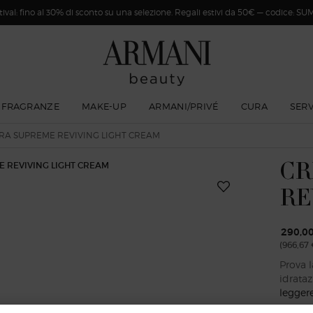
val: fino al 30% di sconto su una selezione. Regali estivi da 50€ — codice: 
FRAGRANZE
MAKE-UP
ARMANI/PRIVÉ
CURA
SERV
RA SUPREME REVIVING LIGHT CREAM
CR
RE
290,0
(966,67 
Prova l
idrataz
legger