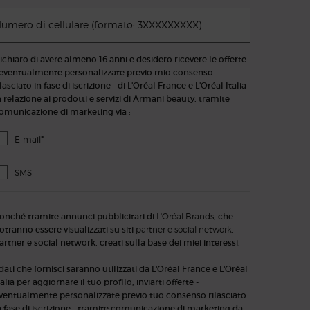
umero di cellulare (formato: 3XXXXXXXXX)
ichiaro di avere almeno 16 anni e desidero ricevere le offerte
 eventualmente personalizzate previo mio consenso
ilasciato in fase di iscrizione - di L'Oréal France e L'Oréal Italia
n relazione ai prodotti e servizi di Armani beauty, tramite
omunicazione di marketing via :
*
E-mail
SMS
onché tramite annunci pubblicitari di
L'Oréal Brands
, che
otranno essere visualizzati su siti
partner e social network
,
artner e social network, creati sulla base dei miei interessi.
 dati che fornisci saranno utilizzati da L'Oréal France e L'Oréal
talia per aggiornare il tuo profilo, inviarti offerte -
ventualmente personalizzate previo tuo consenso rilasciato
n fase di iscrizione - tramite comunicazione di marketing da