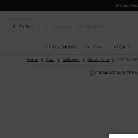
Makeup Festi
€ - IT (IT)
Store Locator
SERVIZIO CLIENTI
I PIÙ VENDUTI
OFFERTE
REGALI
Contenuto principale
Home
Cura
Collezioni
Crema Nera
CREMA NE