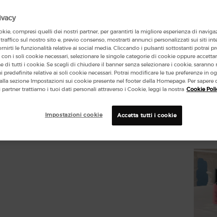
ivacy
One fo
kie, compresi quelli dei nostri partner, per garantirti la migliore esperienza di naviga
 traffico sul nostro sito e, previo consenso, mostrarti annunci personalizzati sui siti int
ornirti le funzionalità relative ai social media. Cliccando i pulsanti sottostanti potrai p
con i soli cookie necessari, selezionare le singole categorie di cookie oppure accetta
one di tutti i cookie. Se scegli di chiudere il banner senza selezionare i cookie, sarann
 predefinite relative ai soli cookie necessari. Potrai modificare le tue preferenze in
lla sezione Impostazioni sui cookie presente nel footer della Homepage. Per sapere 
(966
i partner trattiamo i tuoi dati personali attraverso i Cookie, leggi la nostra
Cookie Poli
Quanti
−
Impostazioni cookie
Accetta tutti i cookie