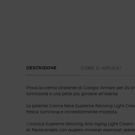
PDP Section Tabs Default
COME SI APPLICA?
DESCRIZIONE
Prova la crema idratante di Giorgio Armani per 24 or
luminosità e una pelle più giovane all'istante.
La potente Crema Nera Supreme Reviving Light Cream 
fresca, luminosa e incredibilmente morbida.
L'iconica Supreme Reviving Anti-Aging Light Cream n
di Reviscentalis con quattro minerali essenziali present