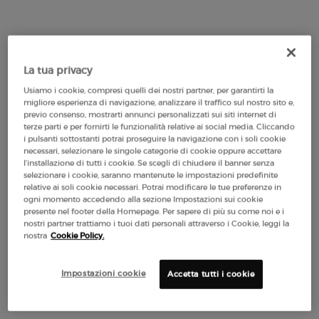
50 ml
100 ml
Selected
, 1 of 2
Selected
Questa variazione del prodo
, 2 of 2
117,00 €
147,00 €
(234,00 €/100 ml.)
(147,00 €/100 ml.)
La tua privacy
Usiamo i cookie, compresi quelli dei nostri partner, per garantirti la
migliore esperienza di navigazione, analizzare il traffico sul nostro sito e,
Makeup Festival: fino al 30% di sconto su
previo consenso, mostrarti annunci personalizzati sui siti internet di
una selezione. Regali estivi da 50€ —
terze parti e per fornirti le funzionalità relative ai social media. Cliccando
codice: SUMMER*
i pulsanti sottostanti potrai proseguire la navigazione con i soli cookie
necessari, selezionare le singole categorie di cookie oppure accettare
l’installazione di tutti i cookie. Se scegli di chiudere il banner senza
selezionare i cookie, saranno mantenute le impostazioni predefinite
relative ai soli cookie necessari. Potrai modificare le tue preferenze in
ogni momento accedendo alla sezione Impostazioni sui cookie
presente nel footer della Homepage. Per sapere di più su come noi e i
Spedizione
3 Campioni
Resi Gratuiti*
Apple Pay
nostri partner trattiamo i tuoi dati personali attraverso i Cookie, leggi la
Gratuita da 50€
nostra
Cookie Policy.
Impostazioni cookie
Accetta tutti i cookie
PDP Section Tabs ww-00842-arm
COME SI APPLICA
IL FLACONE
DESCRIZIONE