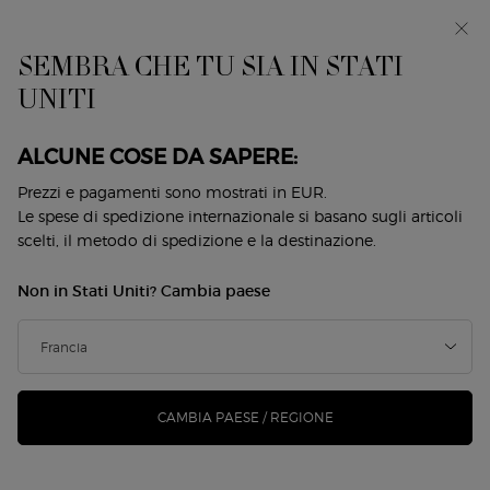
EIn anteprima: I WILL — una nuova visione della
mascolinità. Con un campione omaggio. *
SEMBRA CHE TU SIA IN STATI
0
Il
0 prodotto
UNITI
Store
mio
Locator
carrello
Contenuto principale
Back to Fragrance Festival
ALCUNE COSE DA SAPERE:
ACQUA DI GIOIA EAU DE PARFUM
Prezzi e pagamenti sono mostrati in EUR.
Le spese di spedizione internazionale si basano sugli articoli
INTENSE
scelti, il metodo di spedizione e la destinazione.
117,00 €
Disponibile
Non in Stati Uniti? Cambia paese
(234,00 €/100 ml.)
"Scopri la nuova ACQUA DI GIOIA EAU DE PARFUM
INTENSE, l'intensità frizzante che fonde vibranti note ...
Continua a leggere
CAMBIA PAESE / REGIONE
5.0
(8)
Scrivi una recensione
Leggi
8
recensioni.
146 le persone hanno visto recentemente questo prodotto
Stesso