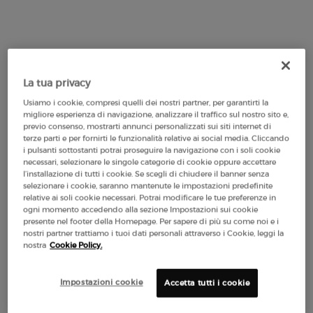
Selected formato:
100 ml
-
175,00 €
(175,00 €/100 ml.)
Diapositiva 3 di 4
La tua privacy
Usiamo i cookie, compresi quelli dei nostri partner, per garantirti la
30 ml
50 ml
100 ml
migliore esperienza di navigazione, analizzare il traffico sul nostro sito e,
 prodotto è esaurita, {0}
Selected
, 2 of 4
Selected
, 3 of 4
Selected
, 4 of 4
89,00 €
129,00 €
175,00 €
previo consenso, mostrarti annunci personalizzati sui siti internet di
67 €/100 ml.)
(258,00 €/100 ml.)
(175,00 €/100 ml.)
terze parti e per fornirti le funzionalità relative ai social media. Cliccando
i pulsanti sottostanti potrai proseguire la navigazione con i soli cookie
necessari, selezionare le singole categorie di cookie oppure accettare
l’installazione di tutti i cookie. Se scegli di chiudere il banner senza
selezionare i cookie, saranno mantenute le impostazioni predefinite
Makeup Festival: fino al 30% di sconto su
relative ai soli cookie necessari. Potrai modificare le tue preferenze in
ogni momento accedendo alla sezione Impostazioni sui cookie
una selezione. Regali estivi da 50€ —
presente nel footer della Homepage. Per sapere di più su come noi e i
codice: SUMMER*
nostri partner trattiamo i tuoi dati personali attraverso i Cookie, leggi la
nostra
Cookie Policy.
Impostazioni cookie
Accetta tutti i cookie
Spedizione
3 Campioni
Resi Gratuiti*
Apple Pay