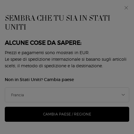
EIn anteprima: I WILL — una nuova visione della
mascolinità. Con un campione omaggio. *
SEMBRA CHE TU SIA IN STATI
0
Il
0 prodotto
UNITI
Store
mio
Locator
carrello
Contenuto principale
Back to Sì
ALCUNE COSE DA SAPERE:
SÌ PASSIONE RED MUSK
Prezzi e pagamenti sono mostrati in EUR.
Le spese di spedizione internazionale si basano sugli articoli
scelti, il metodo di spedizione e la destinazione.
175,00 €
Disponibile
(175,00 €/100 ml.)
Non in Stati Uniti? Cambia paese
Vivi un turbine sensoriale di passione con SÌ PASSION ...
Continua a leggere
4.6
(212)
Scrivi una recensione
Leggi
212
recensioni.
CAMBIA PAESE / REGIONE
244 le persone hanno visto recentemente questo prodotto
Stesso
link
alla
pagina.