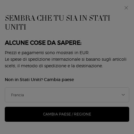
EIn anteprima: I WILL — una nuova visione della
mascolinità. Con un campione omaggio. *
SEMBRA CHE TU SIA IN STATI
0
Il
0 prodotto
UNITI
Store
mio
Locator
carrello
Contenuto principale
Back to Acqua Di Giò
ALCUNE COSE DA SAPERE:
ACQUA DI GIÒ ELIXIR
Prezzi e pagamenti sono mostrati in EUR.
Le spese di spedizione internazionale si basano sugli articoli
scelti, il metodo di spedizione e la destinazione.
130,00 €
Disponibile
(260,00 €/100 ml.)
Non in Stati Uniti? Cambia paese
Presentiamo ACQUA DI GIÒ ELIXIR, la versione più
concentrata mai ottenut ...
Continua a leggere
4.7
(1444)
Scrivi una recensione
Leggi
1444
recensioni.
CAMBIA PAESE / REGIONE
338 le persone hanno visto recentemente questo prodotto
Stesso
link
alla
pagina.