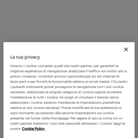
One formato available:
50 ml
-
130,00 €
(260,00 €/100 ml.)
50 ml
La tua privacy
Selected
, 1 of 1
130,00 €
(260,00 €/100 ml.)
Usiamo i cookie, compresi quelli dei nostri partner, per garantirti la
migliore esperienza di navigazione, analizzare il traffico sul nostro sito e,
previo consenso, mostrarti annunci personalizzati sui siti internet di
terze parti e per fornirti le funzionalità relative ai social media. Cliccando
i pulsanti sottostanti potrai proseguire la navigazione con i soli cookie
necessari, selezionare le singole categorie di cookie oppure accettare
Makeup Festival: fino al 30% di sconto su
l’installazione di tutti i cookie. Se scegli di chiudere il banner senza
una selezione. Regali estivi da 50€ —
selezionare i cookie, saranno mantenute le impostazioni predefinite
codice: SUMMER*
relative ai soli cookie necessari. Potrai modificare le tue preferenze in
ogni momento accedendo alla sezione Impostazioni sui cookie
presente nel footer della Homepage. Per sapere di più su come noi e i
nostri partner trattiamo i tuoi dati personali attraverso i Cookie, leggi la
nostra
Cookie Policy.