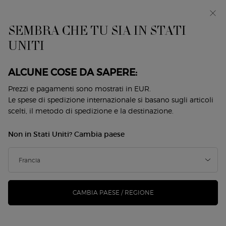
EIn anteprima: I WILL — una nuova visione della
mascolinità. Con un campione omaggio. *
SEMBRA CHE TU SIA IN STATI
0
Il
0 prodotto
UNITI
Store
mio
Locator
carrello
Contenuto principale
Back to Armani Code Uomo
ALCUNE COSE DA SAPERE:
ARMANI CODE PROFUMO
Prezzi e pagamenti sono mostrati in EUR.
Le spese di spedizione internazionale si basano sugli articoli
RICARICABILE
scelti, il metodo di spedizione e la destinazione.
182,00 €
Disponibile
Non in Stati Uniti? Cambia paese
(145,60 €/100 ml.)
Forte e sensibile, ARMANI CODE PROFUMO riscrive la firma
olfattiva di ARMANI CODE originale. Conse ...
Continua a
leggere
CAMBIA PAESE / REGIONE
4.8
(3028)
Scrivi una recensione
Leggi
3028
recensioni.
217 le persone hanno visto recentemente questo prodotto
Stesso