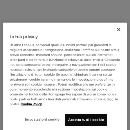
75 ml
125 ml
Refill - 150ml
Selected
, 3 of 5
Selected
, 4 of 5
Selected
, 5 of 5
45,00 €
182,00 €
170,00 €
33 €/100 ml.)
(145,60 €/100 ml.)
(113,33 €/100 ml.)
La tua privacy
Makeup Festival: fino al 30% di sconto su
Usiamo i cookie, compresi quelli dei nostri partner, per garantirti la
una selezione. Regali estivi da 50€ —
migliore esperienza di navigazione, analizzare il traffico sul nostro sito e,
codice: SUMMER*
previo consenso, mostrarti annunci personalizzati sui siti internet di
terze parti e per fornirti le funzionalità relative ai social media. Cliccando
i pulsanti sottostanti potrai proseguire la navigazione con i soli cookie
necessari, selezionare le singole categorie di cookie oppure accettare
l’installazione di tutti i cookie. Se scegli di chiudere il banner senza
selezionare i cookie, saranno mantenute le impostazioni predefinite
relative ai soli cookie necessari. Potrai modificare le tue preferenze in
Spedizione
3 Campioni
Resi Gratuiti*
Apple Pay
ogni momento accedendo alla sezione Impostazioni sui cookie
Gratuita da 50€
presente nel footer della Homepage. Per sapere di più su come noi e i
nostri partner trattiamo i tuoi dati personali attraverso i Cookie, leggi la
nostra
Cookie Policy.
PDP Section Tabs ww-00650-arm
FLACONE
COME SI APPLICA?
DESCRIZIONE
Impostazioni cookie
Accetta tutti i cookie