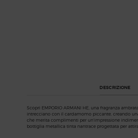
Default PDP Tabs with accordion on mobile
DESCRIZIONE
Scopri EMPORIO ARMANI HE, una fragranza ambrata co
intrecciano con il cardamomo piccante, creando un
che merita complimenti per un'impressione indiment
bottiglia metallica tinta nantrace progettata per attira