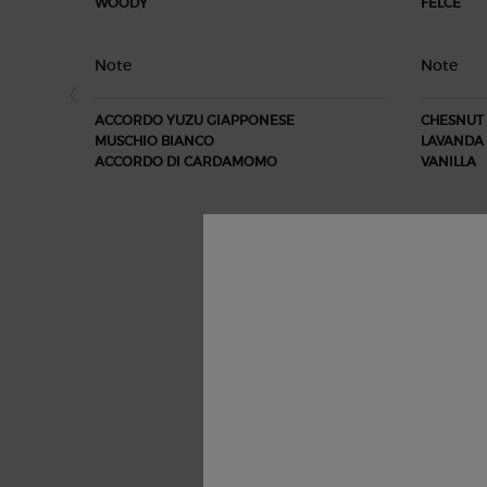
WOODY
FELCE
Note
Note
ACCORDO YUZU GIAPPONESE
CHESNUT
MUSCHIO BIANCO
LAVANDA 
ACCORDO DI CARDAMOMO
VANILLA