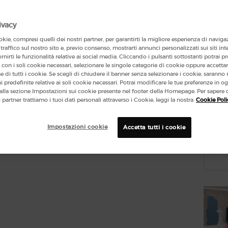
ivacy
464 le 
kie, compresi quelli dei nostri partner, per garantirti la migliore esperienza di naviga
 traffico sul nostro sito e, previo consenso, mostrarti annunci personalizzati sui siti int
Select
ornirti le funzionalità relative ai social media. Cliccando i pulsanti sottostanti potrai p
67,00
con i soli cookie necessari, selezionare le singole categorie di cookie oppure accetta
Prezzo
Prezzo
Diapositi
one di tutti i cookie. Se scegli di chiudere il banner senza selezionare i cookie, sarann
 predefinite relative ai soli cookie necessari. Potrai modificare le tue preferenze in
lla sezione Impostazioni sui cookie presente nel footer della Homepage. Per sapere 
i partner trattiamo i tuoi dati personali attraverso i Cookie, leggi la nostra
Cookie Poli
44,
(110
Impostazioni cookie
Accetta tutti i cookie
Quanti
−