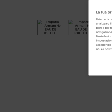
La tua pr
Usiamo i coo
analizzare il
parti e per f
navigazione 
l’installazi
impostazioni
accedendo a
noi e i nostr