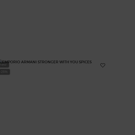
new
-25%
-25%