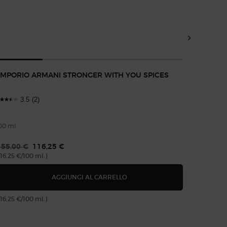
MPORIO ARMANI STRONGER WITH YOU SPICES
EMPORI
3.5
(2)
4
00 ml
rezzo vecchio
155,00 €
Prezzo nuovo
116,25 €
Prezzo 
113,00
116,25 €/100 ml.)
(169,50 €
EAU DE PARFUM
EMPORIO ARMANI STRONGER W
AGGIUNGI AL CARRELLO
116,25 €/100 ml.)
(169,50 €