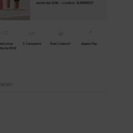
estivi da 50€ — codice: SUMMER*
edizione
3 Campioni
Resi Gratuiti*
Apple Pay
ita da 50€
IENTI
ICA