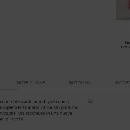
Sp
Gratu
NOTE CHIAVE
BOTTIGLIA
INGRED
n note scintillanti di yuzu che si
a dipendenza affascinante. Un profumo
icabile. Ora racchiuso in una nuova
re gli occhi.
CENTRALE MAGNET