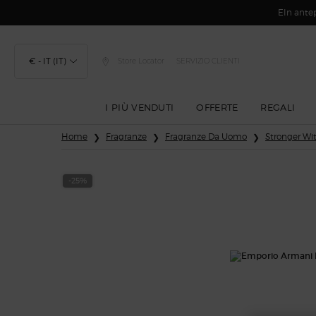
EIn antep
€ - IT (IT)
Store Locator
SERVIZIO CLIENTI
I PIÙ VENDUTI
OFFERTE
REGALI
Contenuto principale
Home
Fragranze
Fragranze Da Uomo
Stronger Wi
-25%