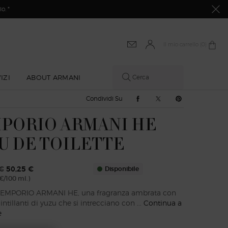
o. *
Il mio carrello
0 prodotto
0
IZI
ABOUT ARMANI
Cerca
Condividi Su Facebook
Condividi Su Twitter
Condividi Su Pi
Condividi Su
PORIO ARMANI HE
U DE TOILETTE
€
50,25 €
Disponibile
€/100 ml.)
 vecchio
 nuovo
 EMPORIO ARMANI HE, una fragranza ambrata con
intillanti di yuzu che si intrecciano con ...
Continua a
e