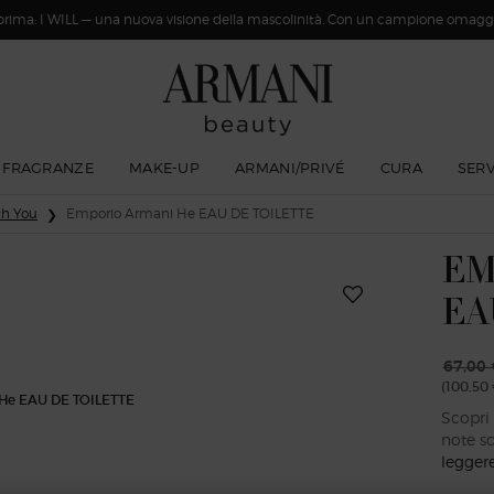
rima: I WILL — una nuova visione della mascolinità. Con un campione omaggi
FRAGRANZE
MAKE-UP
ARMANI/PRIVÉ
CURA
SERV
th You
Emporio Armani He EAU DE TOILETTE
EM
EA
67,00 
(100,50 
Prezzo
Prezzo
Scopri
note sc
legger