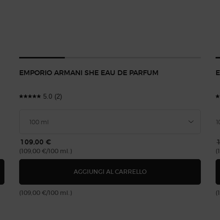
EMPORIO ARMANI SHE EAU DE PARFUM
E
5.0
(2)
1
109,00 €
P
(109,00 €/100 ml.)
(
DEODORANTE STICK
EMPORIO ARMANI SHE 
AGGIUNGI AL CARRELLO
(109,00 €/100 ml.)
(