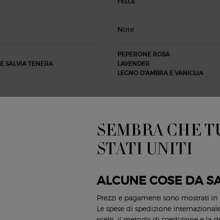
FELCE
Note
PEPERONE ROSA
E SALVIA TENERA
LAVENDER
LEGNO D'AMBRA E VANIGLIA
SEMBRA CHE TU
STATI UNITI
ALCUNE COSE DA S
Prezzi e pagamenti sono mostrati in
Le spese di spedizione internazionale 
scelti, il metodo di spedizione e la d