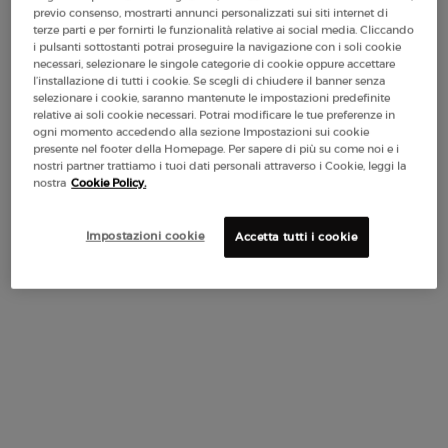
previo consenso, mostrarti annunci personalizzati sui siti internet di
terze parti e per fornirti le funzionalità relative ai social media. Cliccando
i pulsanti sottostanti potrai proseguire la navigazione con i soli cookie
necessari, selezionare le singole categorie di cookie oppure accettare
30 ml
50 ml
100 m
l’installazione di tutti i cookie. Se scegli di chiudere il banner senza
Selected
, 1 of 4
Selected
, 2 of 4
Se
, 3
85,00 €
122,00 €
165,00
selezionare i cookie, saranno mantenute le impostazioni predefinite
(283,33 €/100 ml.)
(244,00 €/100 ml.)
(165,00 €/10
relative ai soli cookie necessari. Potrai modificare le tue preferenze in
ogni momento accedendo alla sezione Impostazioni sui cookie
presente nel footer della Homepage. Per sapere di più su come noi e i
nostri partner trattiamo i tuoi dati personali attraverso i Cookie, leggi la
nostra
Cookie Policy.
Impostazioni cookie
Accetta tutti i cookie
Makeup Festival: fino al 30% di sconto su
una selezione. Regali estivi da 50€ —
codice: SUMMER*
Spedizione
3 Campioni
Resi Gratuiti*
Apple Pay
Gratuita da 50€