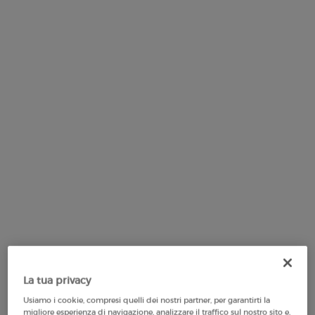
alla
pagina.
Selected formato:
30 ml
-
85,00 €
(283,33 €/100 ml.)
La tua privacy
Usiamo i cookie, compresi quelli dei nostri partner, per garantirti la
migliore esperienza di navigazione, analizzare il traffico sul nostro sito e,