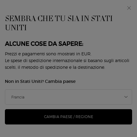
EIn anteprima: I WILL — una nuova visione della
mascolinità. Con un campione omaggio. *
SEMBRA CHE TU SIA IN STATI
0
Il
0 prodotto
UNITI
Store
mio
Locator
carrello
Contenuto principale
Back to Sì
ALCUNE COSE DA SAPERE:
SÌ PASSIONE EAU DE PARFUM -
Prezzi e pagamenti sono mostrati in EUR.
Le spese di spedizione internazionale si basano sugli articoli
RICARICABILE
scelti, il metodo di spedizione e la destinazione.
85,00 €
Disponibile
Non in Stati Uniti? Cambia paese
(283,33 €/100 ml.)
L'iconica fragranza floreale e fruttata. La passione viene dal
cuore. È la forza propulsiva che m ...
Continua a leggere
4.7
(6109)
Scrivi una recensione
Leggi
CAMBIA PAESE / REGIONE
6109
recensioni.
269 le persone hanno visto recentemente questo prodotto
Stesso
link