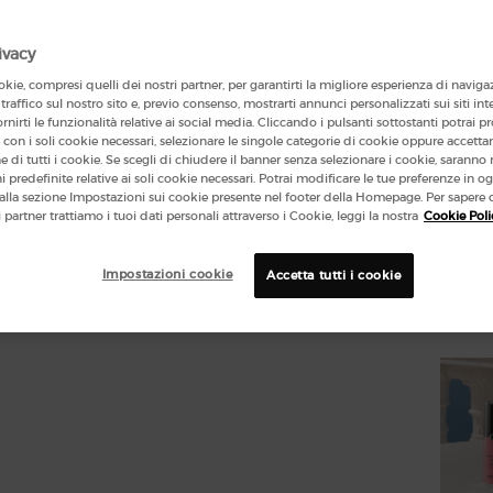
269 le 
ivacy
kie, compresi quelli dei nostri partner, per garantirti la migliore esperienza di naviga
Select
 traffico sul nostro sito e, previo consenso, mostrarti annunci personalizzati sui siti int
Diapositi
ornirti le funzionalità relative ai social media. Cliccando i pulsanti sottostanti potrai p
con i soli cookie necessari, selezionare le singole categorie di cookie oppure accetta
one di tutti i cookie. Se scegli di chiudere il banner senza selezionare i cookie, sarann
 predefinite relative ai soli cookie necessari. Potrai modificare le tue preferenze in
lla sezione Impostazioni sui cookie presente nel footer della Homepage. Per sapere 
(283
i partner trattiamo i tuoi dati personali attraverso i Cookie, leggi la nostra
Cookie Poli
Quanti
Impostazioni cookie
Accetta tutti i cookie
−