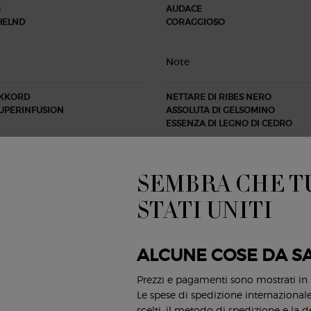
G
AUDACE
HELND
CORAGGIOSO
Note
KKORD
NETTARE DI RIBES NERO
SUPERINFUSION
ASSOLUTA DI GELSOMINO
ESSENZA DI LEGNO DI CEDRO
SEMBRA CHE TU
STATI UNITI
ALCUNE COSE DA S
Prezzi e pagamenti sono mostrati in
Le spese di spedizione internazionale 
scelti, il metodo di spedizione e la d