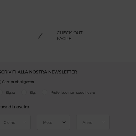
CHECK-OUT
FACILE
SCRIVITI ALLA NOSTRA NEWSLETTER
)
Campi obbligatori
slettersignup.title.legend
Sig.ra
Sig.
Preferisco non specificare
ata di nascita