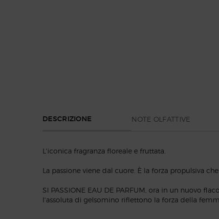
PDP Section Tabs Default
NOTE OLFATTIVE
DESCRIZIONE
L'iconica fragranza floreale e fruttata.
La passione viene dal cuore. È la forza propulsiva ch
SI PASSIONE EAU DE PARFUM, ora in un nuovo flacone gi
l'assoluta di gelsomino riflettono la forza della femm