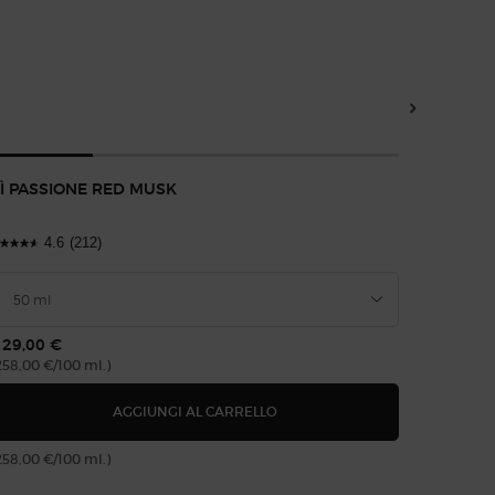
Ì PASSIONE RED MUSK
SÌ PAR
4.6
(212)
4
129,00 €
150,00
258,00 €/100 ml.)
(300,00 €
 PARFUM
SÌ PASSIONE RED MUSK
AGGIUNGI AL CARRELLO
258,00 €/100 ml.)
(300,00 €