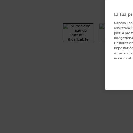
La tua pr
Usiamo i coo
analizzare il
parti e per f
navigazione 
l’installazi
impostazioni
accedendo a
noi e i nostr