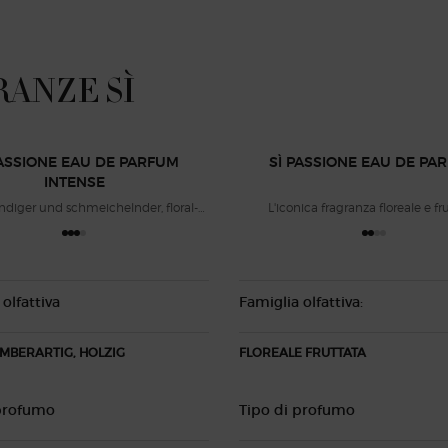
ANZE SÌ
PASSIONE EAU DE PARFUM
SÌ PASSIONE EAU DE PA
INTENSE
ndiger und schmeichelnder, floral-
L'iconica fragranza floreale e fr
amberartiger, holziger Duft.
olfattiva
Famiglia olfattiva:
MBERARTIG, HOLZIG
FLOREALE FRUTTATA
 profumo
Tipo di profumo