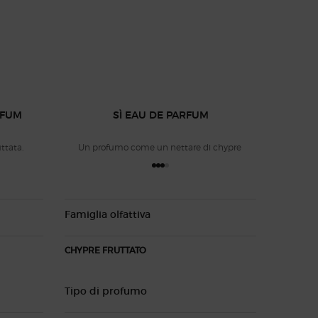
RFUM
SÌ EAU DE PARFUM
uttata.
Un profumo come un nettare di chypre
Famiglia olfattiva
CHYPRE FRUTTATO
Tipo di profumo
SÌ