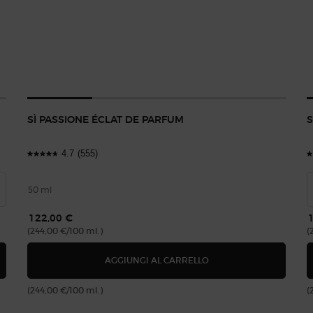
SÌ PASSIONE ÉCLAT DE PARFUM
S
4.7
(555)
50 ml
122,00 €
(244,00 €/100 ml.)
(
U DE PARFUM INTENSE - RICARICABILE
SÌ PASSIONE ÉCLAT DE
AGGIUNGI AL CARRELLO
(244,00 €/100 ml.)
(