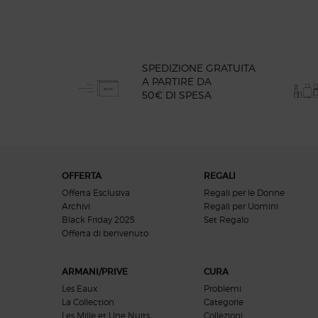
SPEDIZIONE GRATUITA
A PARTIRE DA
50€ DI SPESA
Navigazione footer
OFFERTA
REGALI
Offerta Esclusiva
Regali per le Donne
Archivi
Regali per Uomini
Black Friday 2025
Set Regalo
Offerta di benvenuto​​
ARMANI/PRIVE
CURA
Les Eaux
Problemi
La Collection
Categorie
Les Mille et Une Nuits
Collezioni