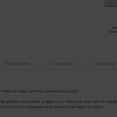
Sp
Gratu
RECENSIONI
IL FLACONE
INGREDIEN
e mette in moto l'anima e alimenta le azioni.
oiello ricaricabile, si apre su un nettare di ribes nero e una gioi
inilità, a cui si contrappone la maturità del legno di cedro.