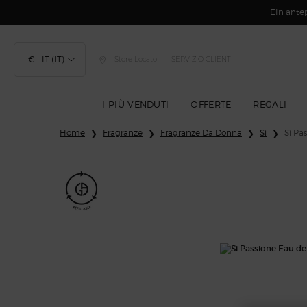
EIn antep
€ - IT (IT)
Store Locator
SERVIZIO CLIENTI
I PIÙ VENDUTI
OFFERTE
REGALI
Contenuto principale
Home
Fragranze
Fragranze Da Donna
Sì
Sì Pa