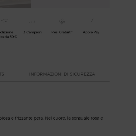
edizione
3 Campioni
Resi Gratuiti*
Apple Pay
ita da 50€
TS
INFORMAZIONI DI SICUREZZA
osa e frizzante pera. Nel cuore, la sensuale rosa e