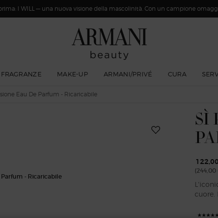
rima: I WILL — una nuova visione della mascolinità. Con un campione omaggi
FRAGRANZE
MAKE-UP
ARMANI/PRIVÉ
CURA
SERV
ssione Eau De Parfum - Ricaricabile
SÌ
PA
122,0
(244,00 
L'iconi
cuore. 