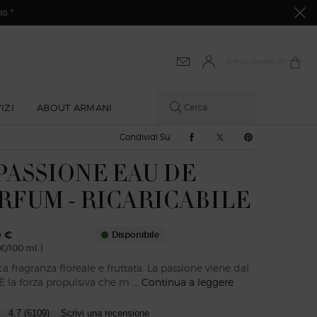
o. *
Il mio carrello
0 prodotto
0
IZI
ABOUT ARMANI
Cerca
Condividi Su Facebook
Condividi Su Twitter
Condividi Su Pi
Condividi Su
 PASSIONE EAU DE
RFUM - RICARICABILE
0 €
Disponibile
€/100 ml.)
ca fragranza floreale e fruttata. La passione viene dal
È la forza propulsiva che m ...
Continua a leggere
4.7
(6109)
Scrivi una recensione