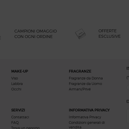
OFFERTE
CAMPIONI OMAGGIO
ESCLUSIVE
CON OGNI ORDINE
I
MAKE-UP
FRAGRANZE
(*
Viso
Fragranze da Donna
Labbra
Fragranze da Uomo
new
Occhi
Armani/Privé
D
SERVIZI
INFORMATIVA PRIVACY
Contattaci
Informativa Privacy
FAQ
Condizioni generali di
vendita
Trova un negozio