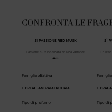
CONFRONTA LE FRAGR
COMPARE WITH OTHER ARMANI PRODUCTS
SÌ PASSIONE RED MUSK
SÌ 
Passione pura incarnata da una vibrante
Ein lebe
fragranza floreale-ambrata fruttata.
Famiglia olfattiva
Famiglia 
FLOREALE-AMBRATA FRUTTATA
FLORAL-A
Tipo di profumo
Tipo di