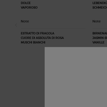
DOLCE
LEBENDI
VAPOROSO
SCHMEIC
Note
Note
ESTRATTO DI FRAGOLA
BIRNENA
CUORE DI ASSOLUTA DI ROSA
JASMIN-
MUSCHI BIANCHI
VANILLE